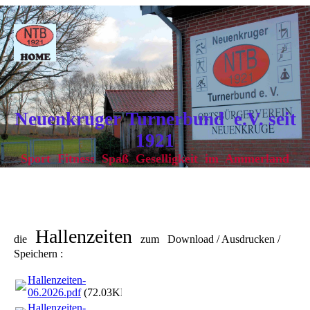
Neuenkruger Turnerbund e.V. seit
1921
Sport Fitness Spaß Geselligkeit im Ammerland
Hallenzeiten
die
zum Download / Ausdrucken /
Speichern :
Hallenzeiten-
06.2026.pdf
(72.03KB)
Hallenzeiten-