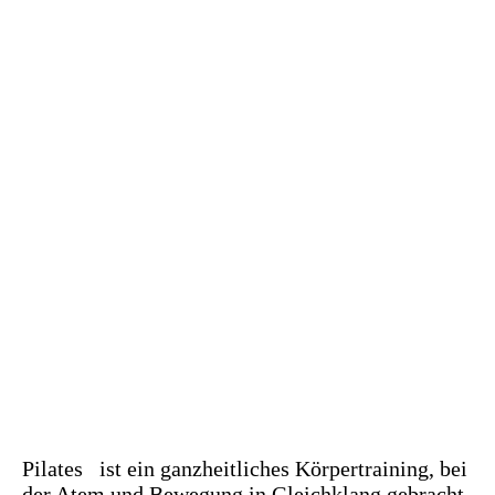
pilates3 (2)
pilates5(2)gut-ok
Pilates ist ein ganzheitliches Körpertraining, bei
der Atem und Bewegung in Gleichklang gebracht